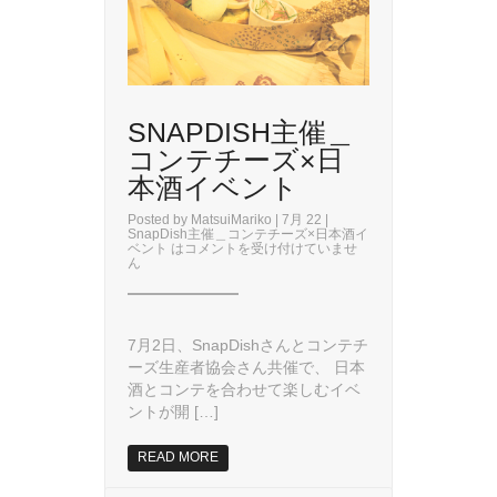
SNAPDISH主催＿
コンテチーズ×日
本酒イベント
Posted by
MatsuiMariko
| 7月 22 |
SnapDish主催＿コンテチーズ×日本酒イ
ベント は
コメントを受け付けていませ
ん
7月2日、SnapDishさんとコンテチ
ーズ生産者協会さん共催で、 日本
酒とコンテを合わせて楽しむイベ
ントが開 […]
READ MORE