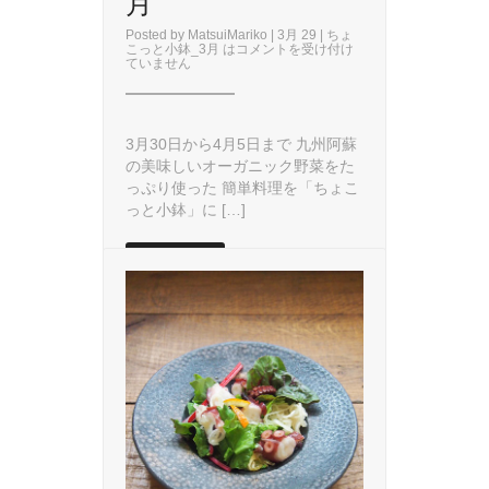
月
Posted by
MatsuiMariko
| 3月 29 |
ちょ
こっと小鉢_3月 は
コメントを受け付け
ていません
3月30日から4月5日まで 九州阿蘇
の美味しいオーガニック野菜をた
っぷり使った 簡単料理を「ちょこ
っと小鉢」に […]
READ MORE