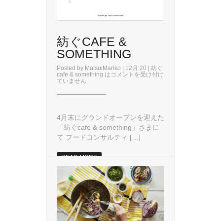
紡ぐCAFE &
SOMETHING
Posted by
MatsuiMariko
| 12月 20 |
紡ぐ
cafe & something は
コメントを受け付け
ていません
4月末にグランドオープンを迎えた
「紡ぐcafe & something」さまに
て フードコンサルティ […]
READ MORE