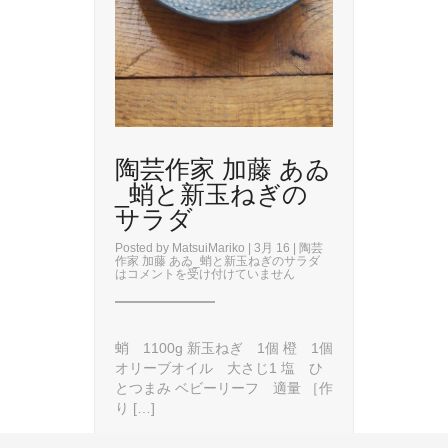
陶芸作家 加藤 あゐ
_蛸と新玉ねぎの
サラダ
Posted by
MatsuiMariko
| 3月 16 |
陶芸
作家 加藤 あゐ_蛸と新玉ねぎのサラダ
は
コメントを受け付けていません
蛸 1100g 新玉ねぎ 1個 橙 1個
オリーブオイル 大さじ1 塩 ひ
とつまみ ベビーリーフ 適量 ［作
り […]