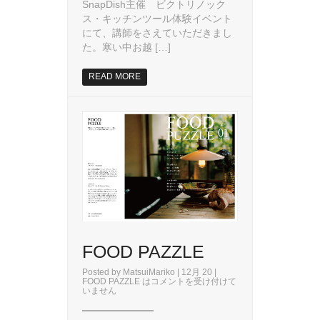
SnapDish主催 ビクトリノック
ス・キッチンツール体験イベント
にて、講師をさえていただきまし
た。寒い中お越 […]
READ MORE
FOOD PAZZLE
Posted by
MatsuiMariko
| 12月 20 |
FOOD PAZZLE は
コメントを受け付けて
いません