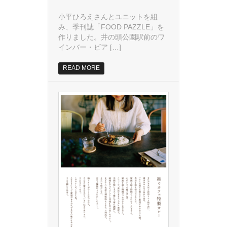
小平ひろえさんとユニットを組
み、季刊誌「FOOD PAZZLE」を
作りました。井の頭公園駅前のワ
インバー・ビア […]
READ MORE