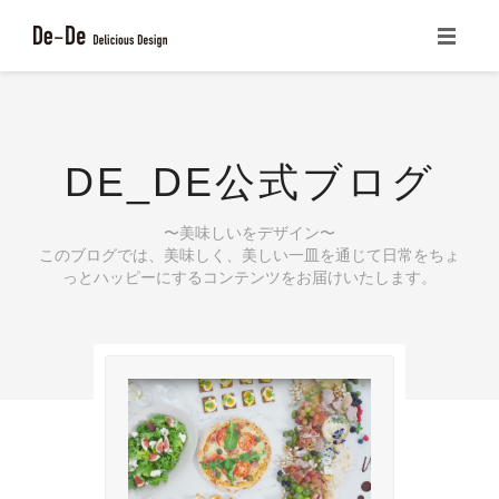
ホーム
CONCEPT
DE_DE公式ブログ
サービス一覧
〜美味しいをデザイン〜
書籍の紹介
このブログでは、美味しく、美しい一皿を通じて日常をちょ
っとハッピーにするコンテンツをお届けいたします。
ブログ
会社概要
お問い合わせ