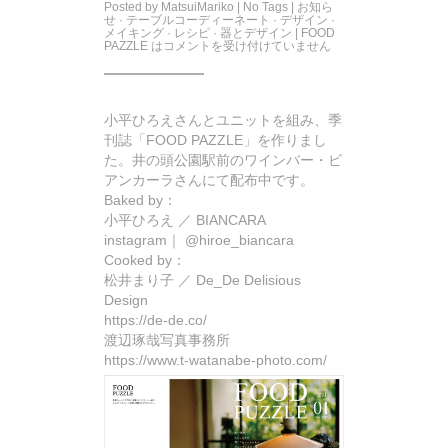
Posted by
MatsuiMariko
| No Tags |
お知ら
せ
·
テーブルコーディーネート
·
デザイン
·
メイキング
·
レシピ
·
器とデザイン
|
FOOD
PAZZLE は
コメントを受け付けていません
小平ひろえさんとユニットを組み、季
刊誌「FOOD PAZZLE」を作りまし
た。井の頭公園駅前のワインバー・ビ
アンカーラさんにて配布中です。
Baked by：
小平ひろえ ／ BIANCARA
instagram｜ @hiroe_biancara
Cooked by：
松井まり子 ／ De_De Delisious
Design
https://de-de.co/
渡辺琢哉写真事務所
https://www.t-watanabe-photo.com/