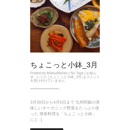
ちょこっと小鉢_3月
Posted by
MatsuiMariko
| No Tags |
お知ら
せ
·
レシピ
|
ちょこっと小鉢_3月 は
コメント
を受け付けていません
3月30日から4月5日まで 九州阿蘇の美
味しいオーガニック野菜をたっぷり使
った 簡単料理を「ちょこっと小鉢」
に […]