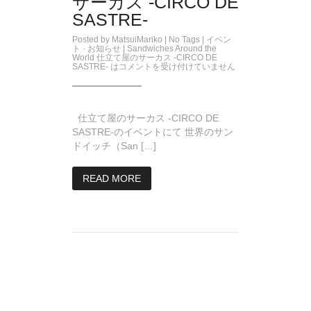
サーカス -CIRCO DE
SASTRE-
Posted by
MatsuiMariko
| No Tags |
イベン
ト
·
お知らせ
|
Sandwiches Around the
World 仕立て屋のサーカス -CIRCO DE
SASTRE- は
コメントを受け付けていません
仕立て屋のサーカス -CIRCO DE
SASTRE-のイベントにて 世界のサン
ドイッチ（San […]
READ MORE