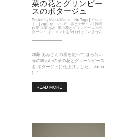
菜の花とグリンピー
スのポタージュ
Posted by
MatsuiMariko
| No Tags |
イベン
ト
·
お知らせ
·
レシピ
·
器とデザイン
|
陶芸
作家 加藤 あゐ_菜の花とグリンピースのポ
タージュ は
コメントを受け付けていません
加藤 あゐさんの器を使って ほろ苦い
春の味わいの菜の花とグリーンピース
を ポタージュに仕上げました。 &nbs
[…]
READ MORE