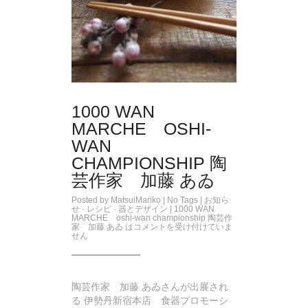
1000 WAN
MARCHE OSHI-
WAN
CHAMPIONSHIP 陶
芸作家 加藤 あゐ
Posted by
MatsuiMariko
| No Tags |
お知ら
せ
·
レシピ
·
器とデザイン
|
1000 WAN
MARCHE oshi-wan championship 陶芸作
家 加藤 あゐ は
コメントを受け付けていま
せん
陶芸作家 加藤 あゐさんが出展され
る 伊勢丹新宿本店 食器プロモーシ