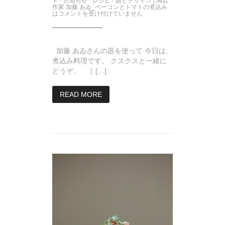
ト
·
お知らせ
·
レシピ
·
器とデザイン
|
陶芸
作家 加藤 あゐ_ベーコンとトマトの煮込み
は
コメントを受け付けていません
加藤 あゐさんの器を使って 今日は、
煮込み料理です。 クスクスと一緒に
どうぞ。 ［ […]
READ MORE