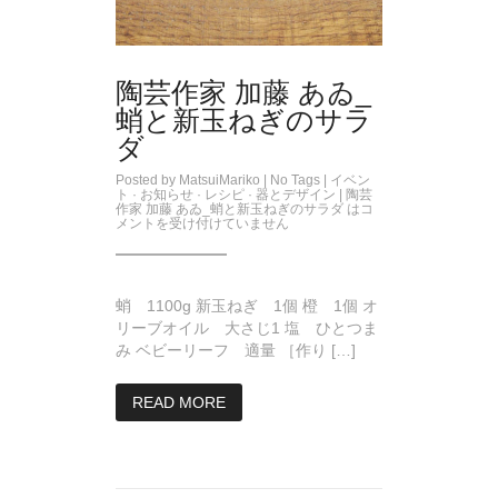
陶芸作家 加藤 あゐ_
蛸と新玉ねぎのサラ
ダ
Posted by
MatsuiMariko
| No Tags |
イベン
ト
·
お知らせ
·
レシピ
·
器とデザイン
|
陶芸
作家 加藤 あゐ_蛸と新玉ねぎのサラダ は
コ
メントを受け付けていません
蛸 1100g 新玉ねぎ 1個 橙 1個 オ
リーブオイル 大さじ1 塩 ひとつま
み ベビーリーフ 適量 ［作り […]
READ MORE