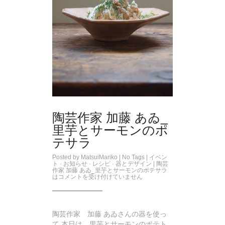
陶芸作家 加藤 あゐ_
里芋とサーモンのポ
テサラ
Posted by
MatsuiMariko
| No Tags |
イベン
ト
·
お知らせ
·
レシピ
·
器とデザイン
|
陶芸
作家 加藤 あゐ_里芋とサーモンのポテサラ
は
コメントを受け付けていません
陶芸作家 加藤 あゐさんの器を使っ
て 本日は、里芋とサーモンのポテト