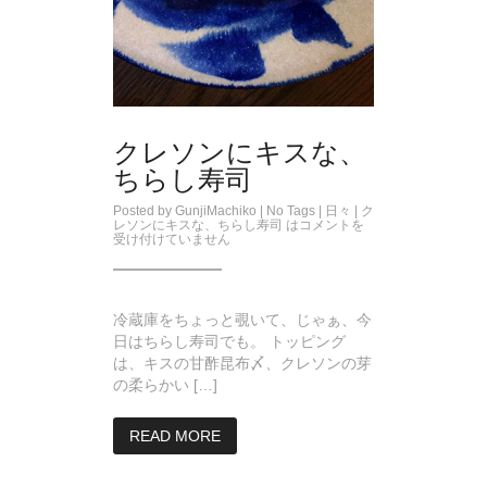
クレソンにキスな、
ちらし寿司
Posted by
GunjiMachiko
| No Tags |
日々
|
ク
レソンにキスな、ちらし寿司 は
コメントを
受け付けていません
冷蔵庫をちょっと覗いて、じゃぁ、今
日はちらし寿司でも。 トッピング
は、キスの甘酢昆布〆、クレソンの芽
の柔らかい […]
READ MORE