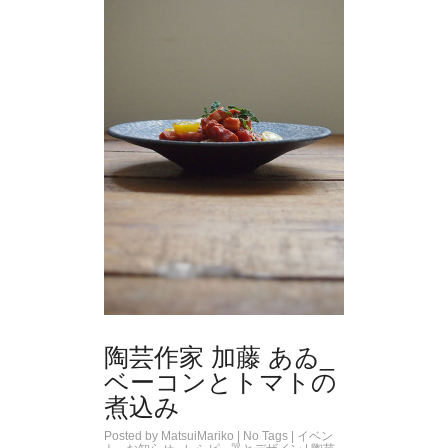
陶芸作家 加藤 あゐ_
ベーコンとトマトの
煮込み
Posted by
MatsuiMariko
| No Tags |
イベン