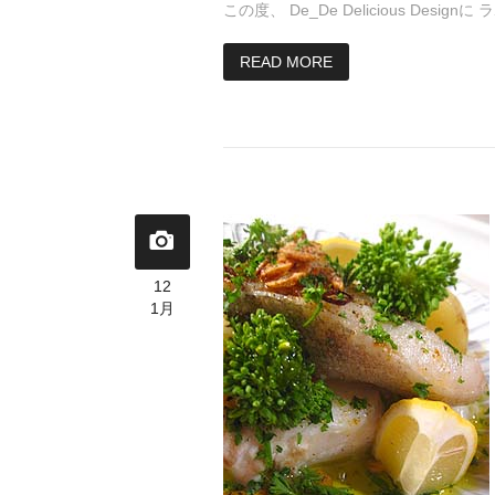
この度、 De_De Delicious Design
READ MORE
12
1月