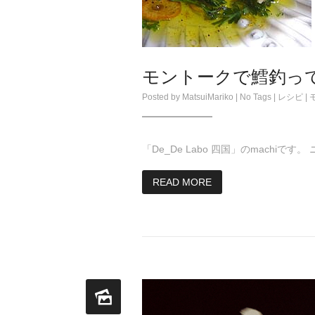
モントークで鱈釣っ
Posted by
MatsuiMariko
| No Tags |
レシピ
|
「De_De Labo 四国」のmachi
READ MORE