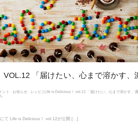
IOUS！ VOL.12 「届けたい、心まで溶かす、
メント
·
お知らせ
·
レシピ
|
Life is Delicious！ vol.12 「届けたい、心まで溶かす
ん
is Delicious！ vol.12が公開 […]