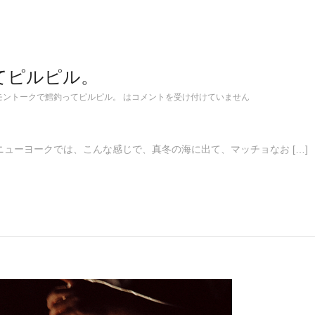
てピルピル。
モントークで鱈釣ってピルピル。 は
コメントを受け付けていません
です。 ニューヨークでは、こんな感じで、真冬の海に出て、マッチョなお […]