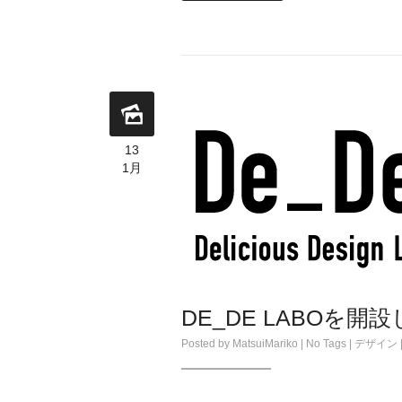
13
1月
DE_DE LABOを開
Posted by
MatsuiMariko
| No Tags |
デザイン