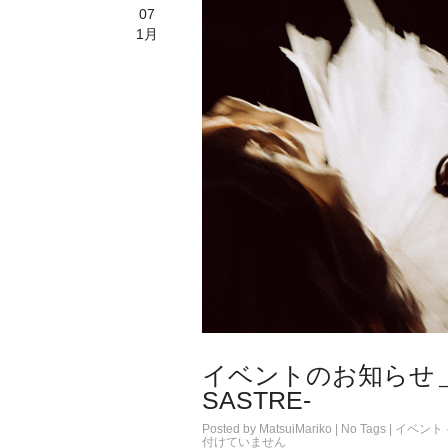
07
1月
イベントのお知らせ＿仕
SASTRE-
Posted by
MatsuiMariko
| No Tags |
イベント
付けていません