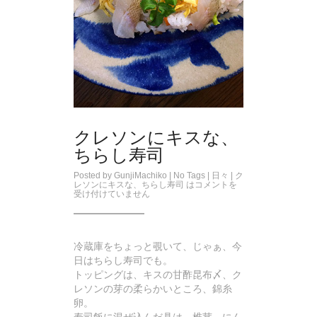
クレソンにキスな、
ちらし寿司
Posted by
GunjiMachiko
| No Tags |
日々
|
ク
レソンにキスな、ちらし寿司 は
コメントを
受け付けていません
冷蔵庫をちょっと覗いて、じゃぁ、今
日はちらし寿司でも。
トッピングは、キスの甘酢昆布〆、ク
レソンの芽の柔らかいところ、錦糸
卵。