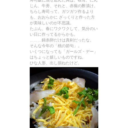
寿司飯に混ぜ込んだ具は、椎茸、にん
じん、牛蒡、それと、赤蕪の酢漬け。
ちらし寿司って、ガツガツ作るより
も、おおらかに ざっくりと作った方
が美味しいのが不思議。
たぶん、春にワクワクして、気分のい
い日に作ってるからかも。
………錦糸卵だけは真剣だったな。
そんな今年の「桃の節句」。
いくつになっても「ガールズ・デー」
はちょっと嬉しいものですね。
ひな人形、出し損ねたけど。