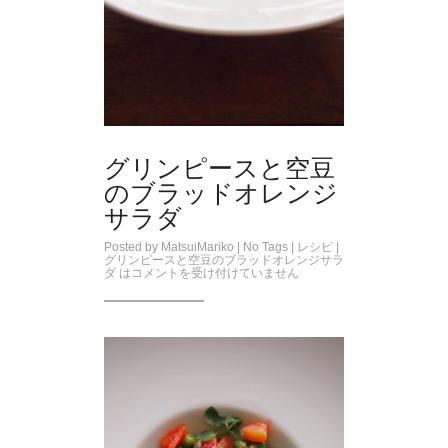
グリンピースと空豆
のブラッドオレンジ
サラダ
Posted by
MatsuiMariko
| No Tags |
レシピ
|
グリンピースと空豆のブラッドオレンジサラ
ダ は
コメントを受け付けていません