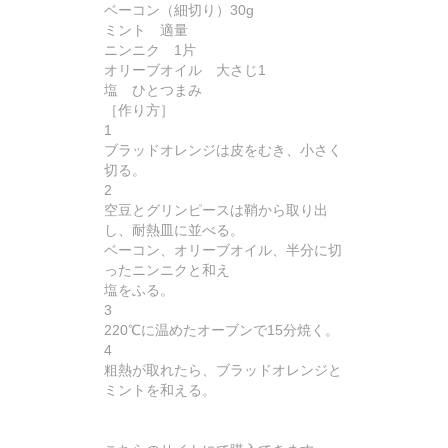
ベーコン（細切り）30g
ミント 適量
ニンニク 1片
オリーブオイル 大さじ1
塩 ひとつまみ
［作り方］
1
ブラッドオレンジは皮をむき、小さく
切る。
2
空豆とグリンピースは鞘から取り出
し、耐熱皿に並べる。
ベーコン、オリーブオイル、半分に切
ったニンニクと和え
塩をふる。
3
220℃に温めたオーブンで15分焼く。
4
粗熱が取れたら、ブラッドオレンジと
ミントを和える。