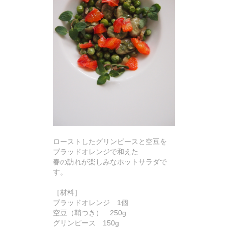
ローストしたグリンピースと空豆を
ブラッドオレンジで和えた
春の訪れが楽しみなホットサラダで
す。
［材料］
ブラッドオレンジ 1個
空豆（鞘つき） 250g
グリンピース 150g