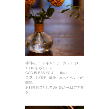
神田のアートギャラリーカフェ［TE
TO KA］さんにて
GOD BLESS YOU…主催の
音楽、お料理、珈琲、本のイベントが
開催。
お料理担当としてDe_Deからはデデ弁
を。