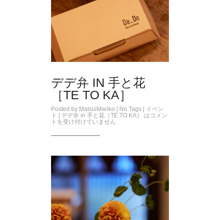
デデ弁 IN 手と花
［TE TO KA］
Posted by
MatsuiMariko
| No Tags |
イベン
ト
|
デデ弁 in 手と花［TE TO KA］ は
コメン
トを受け付けていません