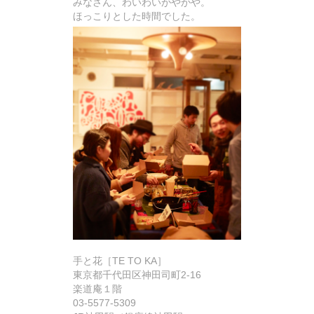
みなさん、わいわいがやがや。
ほっこりとした時間でした。
手と花［TE TO KA］
東京都千代田区神田司町2-16
楽道庵１階
03-5577-5309