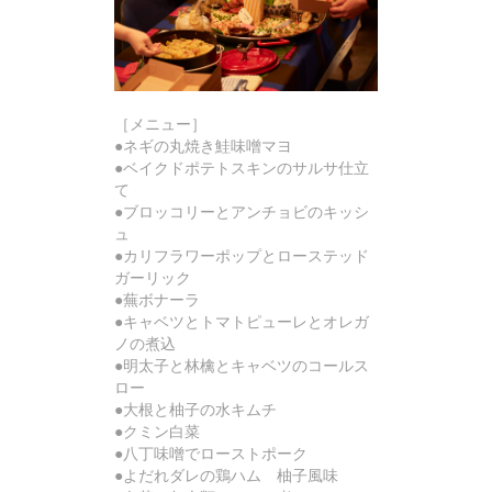
［メニュー］
●ネギの丸焼き鮭味噌マヨ
●ベイクドポテトスキンのサルサ仕立
て
●ブロッコリーとアンチョビのキッシ
ュ
●カリフラワーポップとローステッド
ガーリック
●蕪ボナーラ
●キャベツとトマトピューレとオレガ
ノの煮込
●明太子と林檎とキャベツのコールス
ロー
●大根と柚子の水キムチ
●クミン白菜
●八丁味噌でローストポーク
●よだれダレの鶏ハム 柚子風味